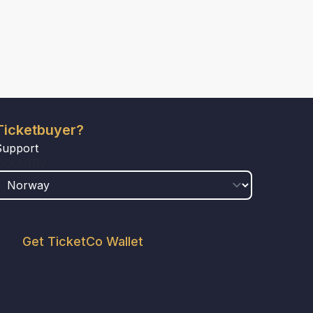
Ticketbuyer?
Support
COUNTRY
Get TicketCo Wallet