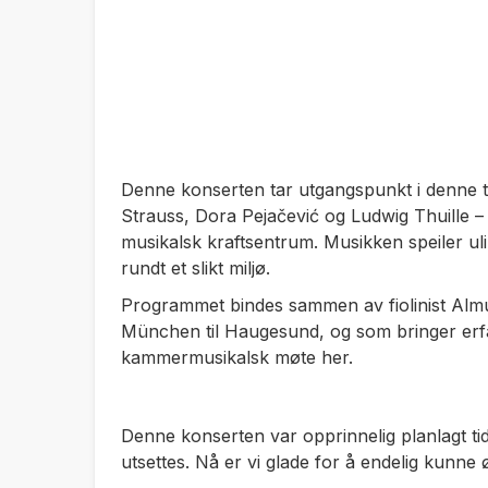
Denne konserten tar utgangspunkt i denne tr
Strauss, Dora Pejačević og Ludwig Thuille –
musikalsk kraftsentrum. Musikken speiler ul
rundt et slikt miljø.
Programmet bindes sammen av fiolinist Almut
München til Haugesund, og som bringer erfar
kammermusikalsk møte her.
Denne konserten var opprinnelig planlagt tid
utsettes. Nå er vi glade for å endelig kunn