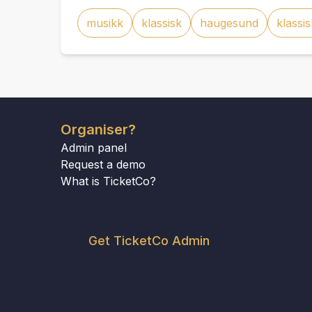
musikk
klassisk
haugesund
klassi
Organiser?
Admin panel
Request a demo
What is TicketCo?
Get TicketCo Admin