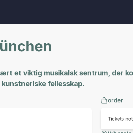
München
rt et viktig musikalsk sentrum, der k
 kunstneriske fellesskap.
order
Tickets no