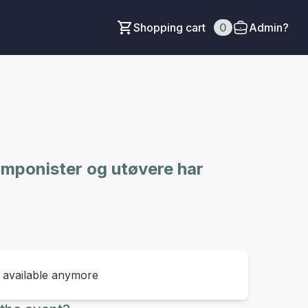
Shopping cart
0
Admin?
omponister og utøvere har
t available anymore