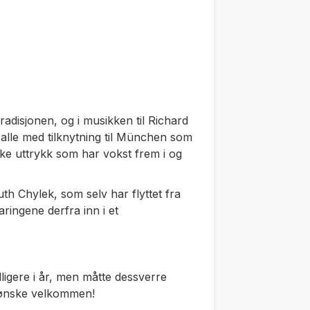
adisjonen, og i musikken til Richard
 alle med tilknytning til München som
ike uttrykk som har vokst frem i og
h Chylek, som selv har flyttet fra
ingene derfra inn i et
ligere i år, men måtte dessverre
e ønske velkommen!