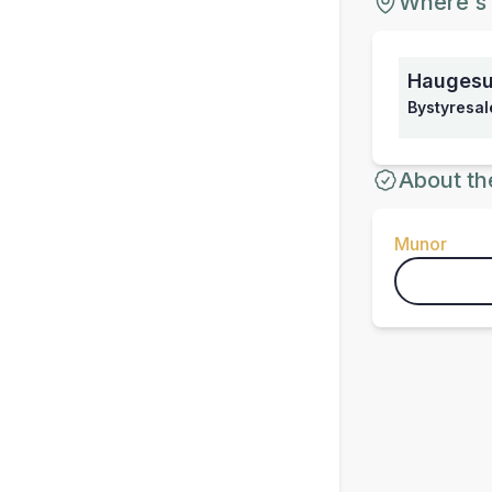
Where's 
Haugesu
Bystyresal
About th
Munor