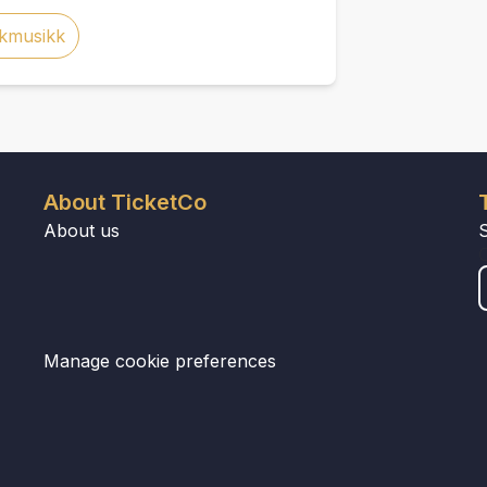
skmusikk
About TicketCo
About us
Manage cookie preferences